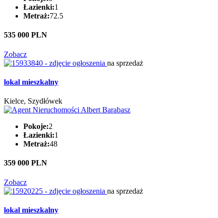
Łazienki:
1
Metraż:
72.5
535 000 PLN
Zobacz
na sprzedaż
lokal mieszkalny
Kielce, Szydłówek
Pokoje:
2
Łazienki:
1
Metraż:
48
359 000 PLN
Zobacz
na sprzedaż
lokal mieszkalny