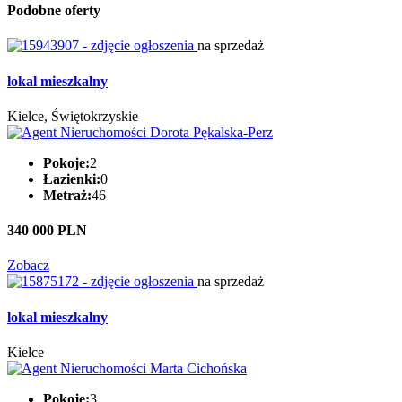
Podobne oferty
na sprzedaż
lokal mieszkalny
Kielce, Świętokrzyskie
Pokoje:
2
Łazienki:
0
Metraż:
46
340 000 PLN
Zobacz
na sprzedaż
lokal mieszkalny
Kielce
Pokoje:
3