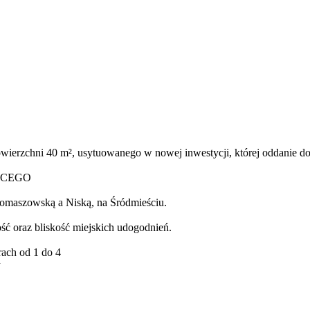
wierzchni 40 m², usytuowanego w nowej inwestycji, której oddanie do
ĄCEGO
domaszowską a Niską, na Śródmieściu.
ść oraz bliskość miejskich udogodnień.
ach od 1 do 4
y