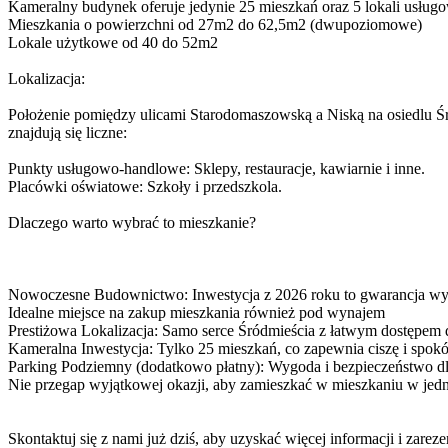
Kameralny budynek oferuje jedynie 25 mieszkań oraz 5 lokali usłu
Mieszkania o powierzchni od 27m2 do 62,5m2 (dwupoziomowe)
Lokale użytkowe od 40 do 52m2
Lokalizacja:
Położenie pomiędzy ulicami Starodomaszowską a Niską na osiedlu Śró
znajdują się liczne:
Punkty usługowo-handlowe: Sklepy, restauracje, kawiarnie i inne.
Placówki oświatowe: Szkoły i przedszkola.
Dlaczego warto wybrać to mieszkanie?
Nowoczesne Budownictwo: Inwestycja z 2026 roku to gwarancja wy
Idealne miejsce na zakup mieszkania również pod wynajem
Prestiżowa Lokalizacja: Samo serce Śródmieścia z łatwym dostępem d
Kameralna Inwestycja: Tylko 25 mieszkań, co zapewnia ciszę i spokó
Parking Podziemny (dodatkowo płatny): Wygoda i bezpieczeństwo 
Nie przegap wyjątkowej okazji, aby zamieszkać w mieszkaniu w jedne
Skontaktuj się z nami już dziś, aby uzyskać więcej informacji i za