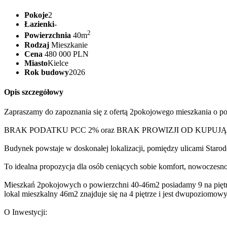
Pokoje
2
Łazienki
-
2
Powierzchnia
40m
Rodzaj
Mieszkanie
Cena
480 000 PLN
Miasto
Kielce
Rok budowy
2026
Opis szczegółowy
Zapraszamy do zapoznania się z ofertą 2pokojowego mieszkania o po
BRAK PODATKU PCC 2% oraz BRAK PROWIZJI OD KUPUJ
Budynek powstaje w doskonałej lokalizacji, pomiędzy ulicami Staro
To idealna propozycja dla osób ceniących sobie komfort, nowoczesno
Mieszkań 2pokojowych o powierzchni 40-46m2 posiadamy 9 na piętr
lokal mieszkalny 46m2 znajduje się na 4 piętrze i jest dwupoziomow
O Inwestycji: