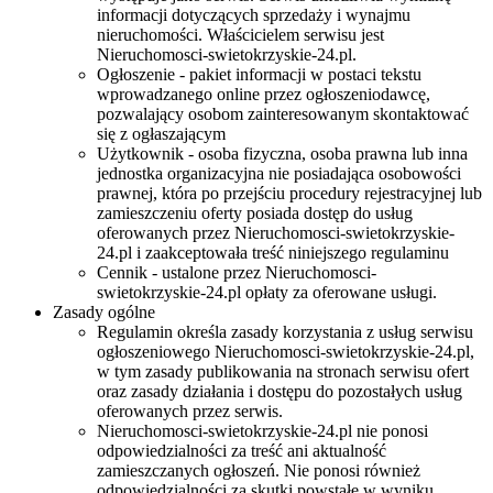
informacji dotyczących sprzedaży i wynajmu
nieruchomości. Właścicielem serwisu jest
Nieruchomosci-swietokrzyskie-24.pl.
Ogłoszenie - pakiet informacji w postaci tekstu
wprowadzanego online przez ogłoszeniodawcę,
pozwalający osobom zainteresowanym skontaktować
się z ogłaszającym
Użytkownik - osoba fizyczna, osoba prawna lub inna
jednostka organizacyjna nie posiadająca osobowości
prawnej, która po przejściu procedury rejestracyjnej lub
zamieszczeniu oferty posiada dostęp do usług
oferowanych przez Nieruchomosci-swietokrzyskie-
24.pl i zaakceptowała treść niniejszego regulaminu
Cennik - ustalone przez Nieruchomosci-
swietokrzyskie-24.pl opłaty za oferowane usługi.
Zasady ogólne
Regulamin określa zasady korzystania z usług serwisu
ogłoszeniowego Nieruchomosci-swietokrzyskie-24.pl,
w tym zasady publikowania na stronach serwisu ofert
oraz zasady działania i dostępu do pozostałych usług
oferowanych przez serwis.
Nieruchomosci-swietokrzyskie-24.pl nie ponosi
odpowiedzialności za treść ani aktualność
zamieszczanych ogłoszeń. Nie ponosi również
odpowiedzialności za skutki powstałe w wyniku