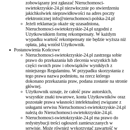
zobowiązany jest zgłaszać Nieruchomosci-
swietokrzyskie-24.pl niezwłocznie po stwierdzeniu
jakichkolwiek nieprawidłowości na adres poczty
elektronicznej
info@nieruchomosci-polska-24.pl
Jeżeli reklamacja okaże się uzasadniona,
Nieruchomosci-swietokrzyskie-24.pl uzgodni z
Użytkownikiem formę rekompensaty. W każdym
wypadku wartość rekompensaty nie będzie wyższa niż
opłata, jaką wniósł Użytkownik.
Postanowienia Końcowe
Nieruchomosci-swietokrzyskie-24.pl zastrzega sobie
prawo do przekazania lub zlecenia wszystkich lub
części swoich praw i obowiązków wynikłych z
niniejszego Regulaminu. W przypadku skorzystania z
tego prawa nazwa podmiotu, na rzecz którego
dokonano przekazania praw, podana zostanie na stronie
głównej.
Użytkownik uznaje, że całość praw autorskich,
wszystkie znaki towarowe, konta Użytkowników oraz
pozostałe prawa własności intelektualnej związane z
usługami serwisu Nieruchomosci-swietokrzyskie-24.pl
należą do Nieruchomosci-swietokrzyskie-24.pl.
Nieruchomosci-swietokrzyskie-24.pl ma prawo do
redystrybucji treści ogłoszeń zamieszczanych w
serwisie. Może również wykorzystać zawartość w