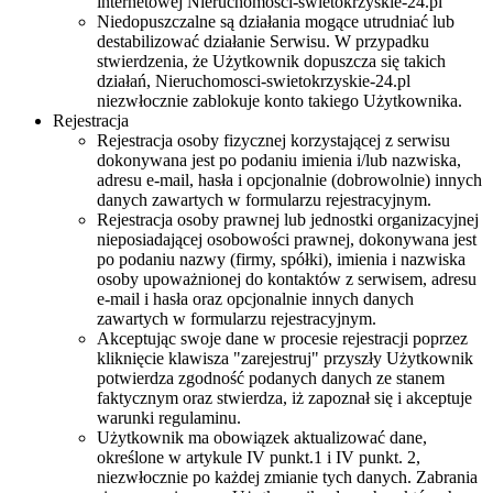
internetowej Nieruchomosci-swietokrzyskie-24.pl
Niedopuszczalne są działania mogące utrudniać lub
destabilizować działanie Serwisu. W przypadku
stwierdzenia, że Użytkownik dopuszcza się takich
działań, Nieruchomosci-swietokrzyskie-24.pl
niezwłocznie zablokuje konto takiego Użytkownika.
Rejestracja
Rejestracja osoby fizycznej korzystającej z serwisu
dokonywana jest po podaniu imienia i/lub nazwiska,
adresu e-mail, hasła i opcjonalnie (dobrowolnie) innych
danych zawartych w formularzu rejestracyjnym.
Rejestracja osoby prawnej lub jednostki organizacyjnej
nieposiadającej osobowości prawnej, dokonywana jest
po podaniu nazwy (firmy, spółki), imienia i nazwiska
osoby upoważnionej do kontaktów z serwisem, adresu
e-mail i hasła oraz opcjonalnie innych danych
zawartych w formularzu rejestracyjnym.
Akceptując swoje dane w procesie rejestracji poprzez
kliknięcie klawisza "zarejestruj" przyszły Użytkownik
potwierdza zgodność podanych danych ze stanem
faktycznym oraz stwierdza, iż zapoznał się i akceptuje
warunki regulaminu.
Użytkownik ma obowiązek aktualizować dane,
określone w artykule IV punkt.1 i IV punkt. 2,
niezwłocznie po każdej zmianie tych danych. Zabrania