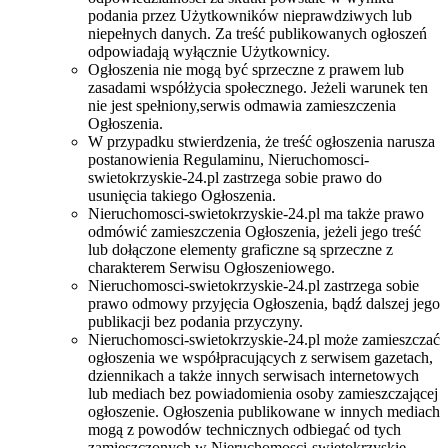
podania przez Użytkowników nieprawdziwych lub
niepełnych danych. Za treść publikowanych ogłoszeń
odpowiadają wyłącznie Użytkownicy.
Ogłoszenia nie mogą być sprzeczne z prawem lub
zasadami współżycia społecznego. Jeżeli warunek ten
nie jest spełniony,serwis odmawia zamieszczenia
Ogłoszenia.
W przypadku stwierdzenia, że treść ogłoszenia narusza
postanowienia Regulaminu, Nieruchomosci-
swietokrzyskie-24.pl zastrzega sobie prawo do
usunięcia takiego Ogłoszenia.
Nieruchomosci-swietokrzyskie-24.pl ma także prawo
odmówić zamieszczenia Ogłoszenia, jeżeli jego treść
lub dołączone elementy graficzne są sprzeczne z
charakterem Serwisu Ogłoszeniowego.
Nieruchomosci-swietokrzyskie-24.pl zastrzega sobie
prawo odmowy przyjęcia Ogłoszenia, bądź dalszej jego
publikacji bez podania przyczyny.
Nieruchomosci-swietokrzyskie-24.pl może zamieszczać
ogłoszenia we współpracujących z serwisem gazetach,
dziennikach a także innych serwisach internetowych
lub mediach bez powiadomienia osoby zamieszczającej
ogłoszenie. Ogłoszenia publikowane w innych mediach
mogą z powodów technicznych odbiegać od tych
zamieszczonych w Nieruchomosci-swietokrzyskie-