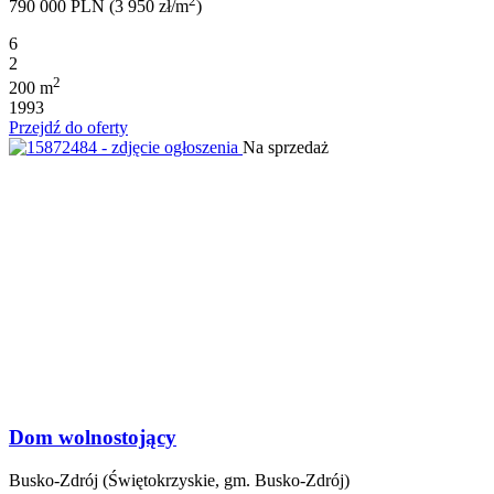
2
790 000 PLN (3 950 zł/m
)
6
2
2
200 m
1993
Przejdź do oferty
Na sprzedaż
Dom wolnostojący
Busko-Zdrój (Świętokrzyskie, gm. Busko-Zdrój)