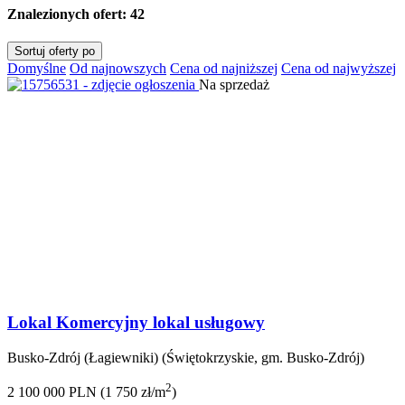
Znalezionych ofert:
42
Sortuj oferty po
Domyślne
Od najnowszych
Cena od najniższej
Cena od najwyższej
Na sprzedaż
Lokal Komercyjny lokal usługowy
Busko-Zdrój (Łagiewniki) (Świętokrzyskie, gm. Busko-Zdrój)
2
2 100 000 PLN (1 750 zł/m
)