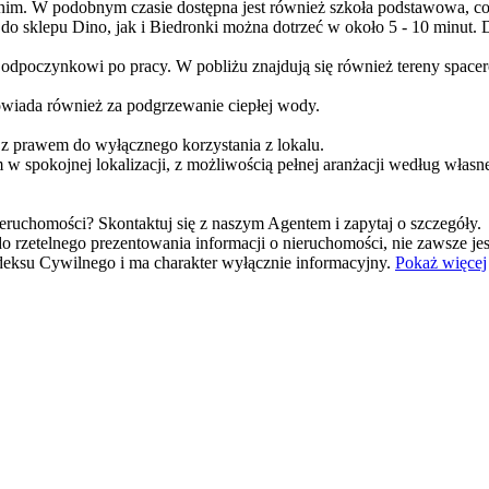
 nim. W podobnym czasie dostępna jest również szkoła podstawowa, co 
 sklepu Dino, jak i Biedronki można dotrzeć w około 5 - 10 minut. D
z odpoczynkowi po pracy. W pobliżu znajdują się również tereny space
wiada również za podgrzewanie ciepłej wody.
z prawem do wyłącznego korzystania z lokalu.
 w spokojnej lokalizacji, z możliwością pełnej aranżacji według własn
eruchomości? Skontaktuj się z naszym Agentem i zapytaj o szczegóły.
o rzetelnego prezentowania informacji o nieruchomości, nie zawsze j
Kodeksu Cywilnego i ma charakter wyłącznie informacyjny.
Pokaż więcej