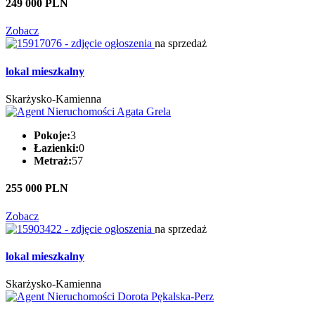
249 000 PLN
Zobacz
na sprzedaż
lokal mieszkalny
Skarżysko-Kamienna
Pokoje:
3
Łazienki:
0
Metraż:
57
255 000 PLN
Zobacz
na sprzedaż
lokal mieszkalny
Skarżysko-Kamienna