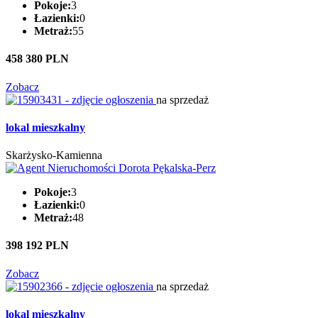
Pokoje:
3
Łazienki:
0
Metraż:
55
458 380 PLN
Zobacz
na sprzedaż
lokal mieszkalny
Skarżysko-Kamienna
Pokoje:
3
Łazienki:
0
Metraż:
48
398 192 PLN
Zobacz
na sprzedaż
lokal mieszkalny