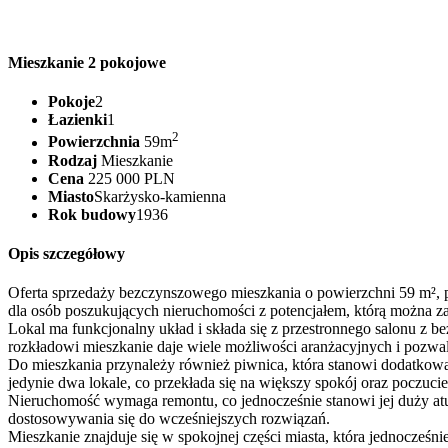
Mieszkanie 2 pokojowe
Pokoje
2
Łazienki
1
2
Powierzchnia
59m
Rodzaj
Mieszkanie
Cena
225 000 PLN
Miasto
Skarżysko-kamienna
Rok budowy
1936
Opis szczegółowy
Oferta sprzedaży bezczynszowego mieszkania o powierzchni 59 m², 
dla osób poszukujących nieruchomości z potencjałem, którą można za
Lokal ma funkcjonalny układ i składa się z przestronnego salonu z be
rozkładowi mieszkanie daje wiele możliwości aranżacyjnych i pozwal
Do mieszkania przynależy również piwnica, która stanowi dodatkową
jedynie dwa lokale, co przekłada się na większy spokój oraz poczuc
Nieruchomość wymaga remontu, co jednocześnie stanowi jej duży atu
dostosowywania się do wcześniejszych rozwiązań.
Mieszkanie znajduje się w spokojnej części miasta, która jednocześni