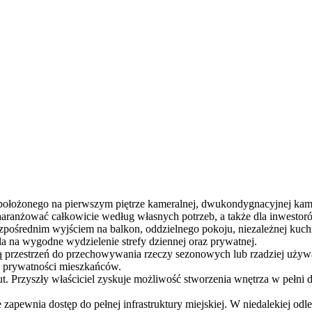
położonego na pierwszym piętrze kameralnej, dwukondygnacyjnej kam
aranżować całkowicie według własnych potrzeb, a także dla inwestoró
zpośrednim wyjściem na balkon, oddzielnego pokoju, niezależnej kuchni
a na wygodne wydzielenie strefy dziennej oraz prywatnej.
 przestrzeń do przechowywania rzeczy sezonowych lub rzadziej używa
ie prywatności mieszkańców.
t. Przyszły właściciel zyskuje możliwość stworzenia wnętrza w pełni
e zapewnia dostęp do pełnej infrastruktury miejskiej. W niedalekiej od