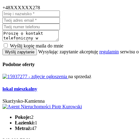
+48XXXXXX278
Wyślij kopię maila do mnie
Wysyłając zapytanie akceptuję
regulamin
serwisu o
Wyślij zapytanie
Podobne oferty
na sprzedaż
lokal mieszkalny
Skarżysko-Kamienna
Pokoje:
2
Łazienki:
1
Metraż:
47