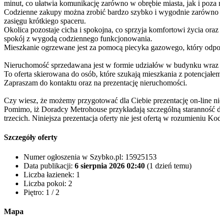
minut, co ułatwia komunikację zarówno w obrębie miasta, jak i poza
Codzienne zakupy można zrobić bardzo szybko i wygodnie zarówno do
zasięgu krótkiego spaceru.
Okolica pozostaje cicha i spokojna, co sprzyja komfortowi życia ora
spokój z wygodą codziennego funkcjonowania.
Mieszkanie ogrzewane jest za pomocą piecyka gazowego, który odpo
Nieruchomość sprzedawana jest w formie udziałów w budynku wraz 
To oferta skierowana do osób, które szukają mieszkania z potencjałem
Zapraszam do kontaktu oraz na prezentację nieruchomości.
Czy wiesz, że możemy przygotować dla Ciebie prezentację on-line ni
Pomimo, iż Doradcy Metrohouse przykładają szczególną staranność d
trzecich. Niniejsza prezentacja oferty nie jest ofertą w rozumieniu 
Szczegóły oferty
Numer ogłoszenia w Szybko.pl:
15925153
Data publikacji:
6 sierpnia 2026 02:40
(1 dzień temu)
Liczba łazienek:
1
Liczba pokoi:
2
Piętro:
1 / 2
Mapa