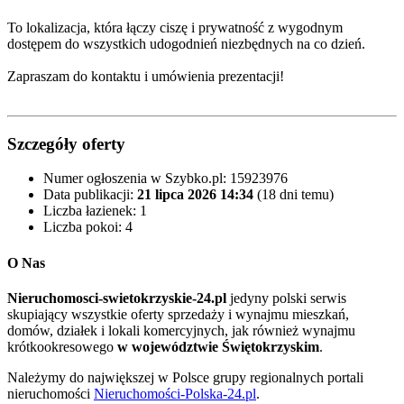
To lokalizacja, która łączy ciszę i prywatność z wygodnym
dostępem do wszystkich udogodnień niezbędnych na co dzień.
Zapraszam do kontaktu i umówienia prezentacji!
Szczegóły oferty
Numer ogłoszenia w Szybko.pl:
15923976
Data publikacji:
21 lipca 2026 14:34
(18 dni temu)
Liczba łazienek:
1
Liczba pokoi:
4
O Nas
Nieruchomosci-swietokrzyskie-24.pl
jedyny polski serwis
skupiający wszystkie oferty sprzedaży i wynajmu mieszkań,
domów, działek i lokali komercyjnych, jak również wynajmu
krótkookresowego
w województwie Świętokrzyskim
.
Należymy do największej w Polsce grupy regionalnych portali
nieruchomości
Nieruchomości-Polska-24.pl
.