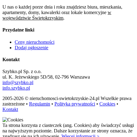
U nas o każdej porze dnia i roku znajdziesz biura, mieszkania,
apartamenty, domy, kawalerki oraz lokale komercyjne
w
województwie Świętokrzyskim
.
Przydatne linki
Ceny nieruchomości
Dodaj ogłoszenie
Kontakt
Szybko.pl Sp. z o.o.
ul. K. Jeżewskiego 5D/58, 02-796 Warszawa
info@szybko.pl
info.szybko.pl
2005-2026 © nieruchomosci-swietokrzyskie-24.pl Wszelkie prawa
zastrzeżone •
Regulamin
•
Polityka prywatności
•
Cookies
•
Kontakt
Ta strona korzysta z ciasteczek (ang. Cookies) aby świadczyć usługi
na najwyższym poziomie. Dalsze korzystanie ze strony oznacza, że
zgadzasz się na ich używanie.
Więcej informacji >