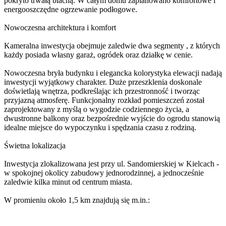
pokryto trwałą blachą. W całym domu zaplanowano komfortowe i
energooszczędne ogrzewanie podłogowe.
Nowoczesna architektura i komfort
Kameralna inwestycja obejmuje zaledwie dwa segmenty , z których
każdy posiada własny garaż, ogródek oraz działkę w cenie.
Nowoczesna bryła budynku i elegancka kolorystyka elewacji nadają
inwestycji wyjątkowy charakter. Duże przeszklenia doskonale
doświetlają wnętrza, podkreślając ich przestronność i tworząc
przyjazną atmosferę. Funkcjonalny rozkład pomieszczeń został
zaprojektowany z myślą o wygodzie codziennego życia, a
dwustronne balkony oraz bezpośrednie wyjście do ogrodu stanowią
idealne miejsce do wypoczynku i spędzania czasu z rodziną.
Świetna lokalizacja
Inwestycja zlokalizowana jest przy ul. Sandomierskiej w Kielcach -
w spokojnej okolicy zabudowy jednorodzinnej, a jednocześnie
zaledwie kilka minut od centrum miasta.
W promieniu około 1,5 km znajdują się m.in.: