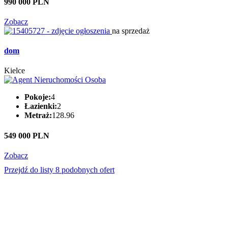
990 000 PLN
Zobacz
na sprzedaż
dom
Kielce
Pokoje:
4
Łazienki:
2
Metraż:
128.96
549 000 PLN
Zobacz
Przejdź do listy 8 podobnych ofert