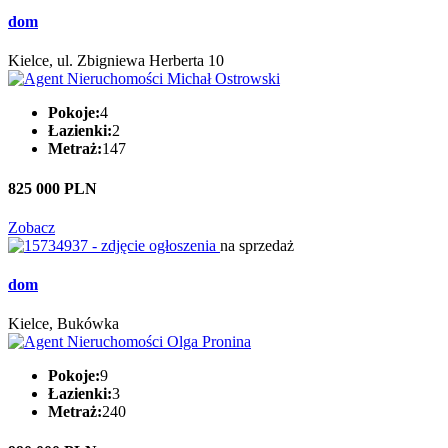
dom
Kielce, ul. Zbigniewa Herberta 10
Pokoje:
4
Łazienki:
2
Metraż:
147
825 000 PLN
Zobacz
na sprzedaż
dom
Kielce, Bukówka
Pokoje:
9
Łazienki:
3
Metraż:
240