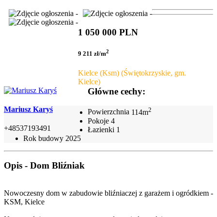
1 050 000 PLN
2
9 211 zł/m
Kielce (Ksm) (Świętokrzyskie, gm.
Kielce)
Główne cechy:
Mariusz Karyś
2
Powierzchnia
114m
Pokoje
4
+48537193491
Łazienki
1
Rok budowy
2025
Opis - Dom Bliźniak
Nowoczesny dom w zabudowie bliźniaczej z garażem i ogródkiem -
KSM, Kielce