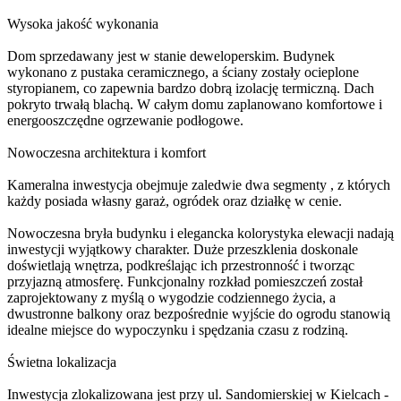
Wysoka jakość wykonania
Dom sprzedawany jest w stanie deweloperskim. Budynek
wykonano z pustaka ceramicznego, a ściany zostały ocieplone
styropianem, co zapewnia bardzo dobrą izolację termiczną. Dach
pokryto trwałą blachą. W całym domu zaplanowano komfortowe i
energooszczędne ogrzewanie podłogowe.
Nowoczesna architektura i komfort
Kameralna inwestycja obejmuje zaledwie dwa segmenty , z których
każdy posiada własny garaż, ogródek oraz działkę w cenie.
Nowoczesna bryła budynku i elegancka kolorystyka elewacji nadają
inwestycji wyjątkowy charakter. Duże przeszklenia doskonale
doświetlają wnętrza, podkreślając ich przestronność i tworząc
przyjazną atmosferę. Funkcjonalny rozkład pomieszczeń został
zaprojektowany z myślą o wygodzie codziennego życia, a
dwustronne balkony oraz bezpośrednie wyjście do ogrodu stanowią
idealne miejsce do wypoczynku i spędzania czasu z rodziną.
Świetna lokalizacja
Inwestycja zlokalizowana jest przy ul. Sandomierskiej w Kielcach -