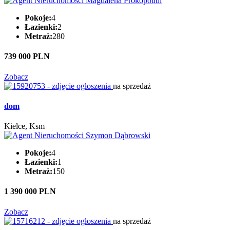
Pokoje:
4
Łazienki:
2
Metraż:
280
739 000 PLN
Zobacz
na sprzedaż
dom
Kielce, Ksm
Pokoje:
4
Łazienki:
1
Metraż:
150
1 390 000 PLN
Zobacz
na sprzedaż