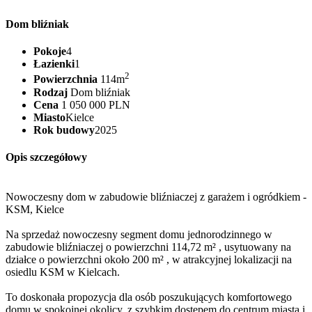
Dom bliźniak
Pokoje
4
Łazienki
1
2
Powierzchnia
114m
Rodzaj
Dom bliźniak
Cena
1 050 000 PLN
Miasto
Kielce
Rok budowy
2025
Opis szczegółowy
Nowoczesny dom w zabudowie bliźniaczej z garażem i ogródkiem -
KSM, Kielce
Na sprzedaż nowoczesny segment domu jednorodzinnego w
zabudowie bliźniaczej o powierzchni 114,72 m² , usytuowany na
działce o powierzchni około 200 m² , w atrakcyjnej lokalizacji na
osiedlu KSM w Kielcach.
To doskonała propozycja dla osób poszukujących komfortowego
domu w spokojnej okolicy, z szybkim dostępem do centrum miasta i