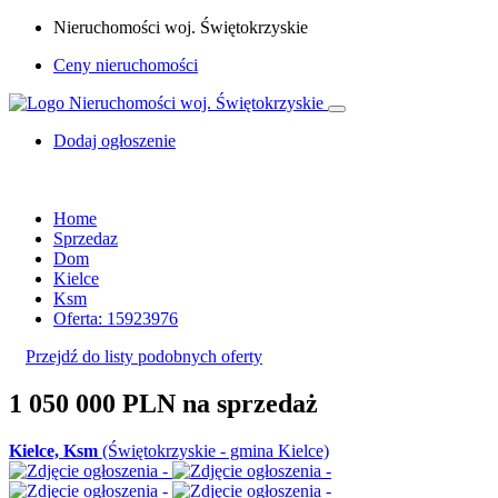
Nieruchomości woj. Świętokrzyskie
Ceny nieruchomości
Dodaj ogłoszenie
Home
Sprzedaz
Dom
Kielce
Ksm
Oferta: 15923976
Przejdź do listy podobnych oferty
1 050 000 PLN
na sprzedaż
Kielce, Ksm
(Świętokrzyskie - gmina Kielce)