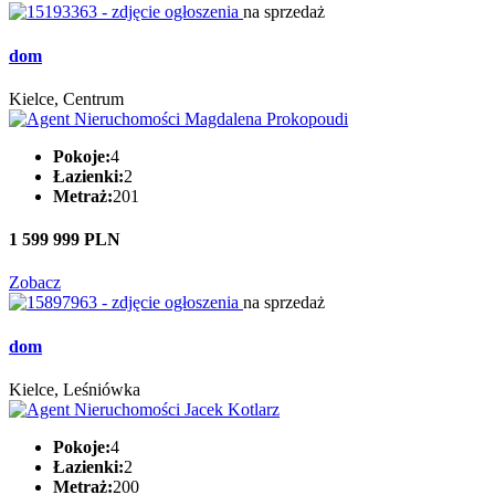
na sprzedaż
dom
Kielce, Centrum
Pokoje:
4
Łazienki:
2
Metraż:
201
1 599 999 PLN
Zobacz
na sprzedaż
dom
Kielce, Leśniówka
Pokoje:
4
Łazienki:
2
Metraż:
200