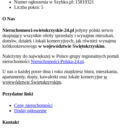
Numer ogłoszenia w Szybko.pl:
15819321
Liczba pokoi:
5
O Nas
Nieruchomosci-swietokrzyskie-24.pl
jedyny polski serwis
skupiający wszystkie oferty sprzedaży i wynajmu mieszkań,
domów, działek i lokali komercyjnych, jak również wynajmu
krótkookresowego
w województwie Świętokrzyskim
.
Należymy do największej w Polsce grupy regionalnych portali
nieruchomości
Nieruchomości-Polska-24.pl
.
U nas o każdej porze dnia i roku znajdziesz biura, mieszkania,
apartamenty, domy, kawalerki oraz lokale komercyjne
w
województwie Świętokrzyskim
.
Przydatne linki
Ceny nieruchomości
Dodaj ogłoszenie
Kontakt