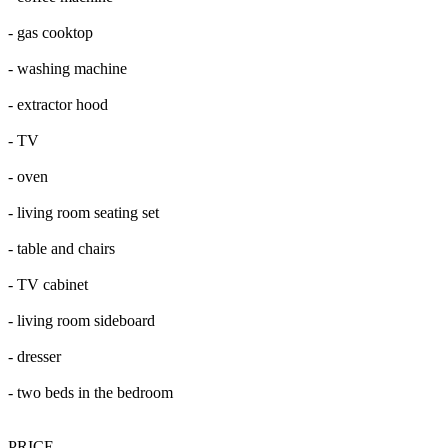
- gas cooktop
- washing machine
- extractor hood
- TV
- oven
- living room seating set
- table and chairs
- TV cabinet
- living room sideboard
- dresser
- two beds in the bedroom
PRICE