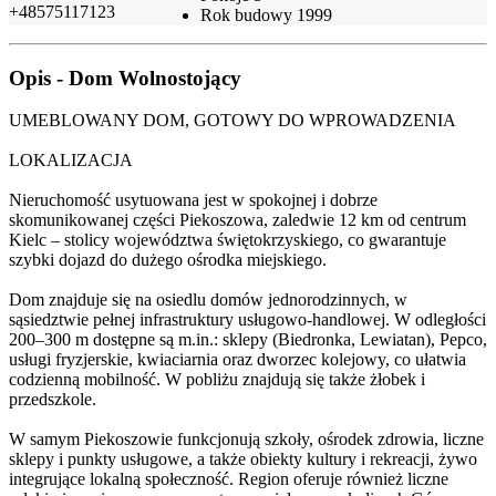
+48575117123
Rok budowy
1999
Opis - Dom Wolnostojący
UMEBLOWANY DOM, GOTOWY DO WPROWADZENIA
LOKALIZACJA
Nieruchomość usytuowana jest w spokojnej i dobrze
skomunikowanej części Piekoszowa, zaledwie 12 km od centrum
Kielc – stolicy województwa świętokrzyskiego, co gwarantuje
szybki dojazd do dużego ośrodka miejskiego.
Dom znajduje się na osiedlu domów jednorodzinnych, w
sąsiedztwie pełnej infrastruktury usługowo-handlowej. W odległości
200–300 m dostępne są m.in.: sklepy (Biedronka, Lewiatan), Pepco,
usługi fryzjerskie, kwiaciarnia oraz dworzec kolejowy, co ułatwia
codzienną mobilność. W pobliżu znajdują się także żłobek i
przedszkole.
W samym Piekoszowie funkcjonują szkoły, ośrodek zdrowia, liczne
sklepy i punkty usługowe, a także obiekty kultury i rekreacji, żywo
integrujące lokalną społeczność. Region oferuje również liczne