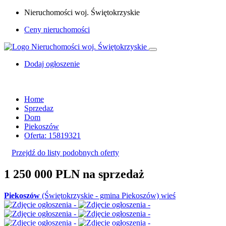
Nieruchomości woj. Świętokrzyskie
Ceny nieruchomości
Dodaj ogłoszenie
Home
Sprzedaz
Dom
Piekoszów
Oferta: 15819321
Przejdź do listy podobnych oferty
1 250 000 PLN
na sprzedaż
Piekoszów
(Świętokrzyskie - gmina Piekoszów) wieś