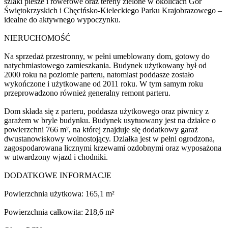
szlaki piesze i rowerowe oraz tereny zielone w okolicach Gór
Świętokrzyskich i Chęcińsko-Kieleckiego Parku Krajobrazowego –
idealne do aktywnego wypoczynku.
NIERUCHOMOŚĆ
Na sprzedaż przestronny, w pełni umeblowany dom, gotowy do
natychmiastowego zamieszkania. Budynek użytkowany był od
2000 roku na poziomie parteru, natomiast poddasze zostało
wykończone i użytkowane od 2011 roku. W tym samym roku
przeprowadzono również generalny remont parteru.
Dom składa się z parteru, poddasza użytkowego oraz piwnicy z
garażem w bryle budynku. Budynek usytuowany jest na działce o
powierzchni 766 m², na której znajduje się dodatkowy garaż
dwustanowiskowy wolnostojący. Działka jest w pełni ogrodzona,
zagospodarowana licznymi krzewami ozdobnymi oraz wyposażona
w utwardzony wjazd i chodniki.
DODATKOWE INFORMACJE
Powierzchnia użytkowa: 165,1 m²
Powierzchnia całkowita: 218,6 m²