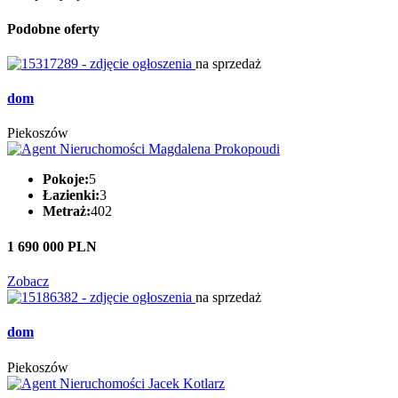
Podobne oferty
na sprzedaż
dom
Piekoszów
Pokoje:
5
Łazienki:
3
Metraż:
402
1 690 000 PLN
Zobacz
na sprzedaż
dom
Piekoszów