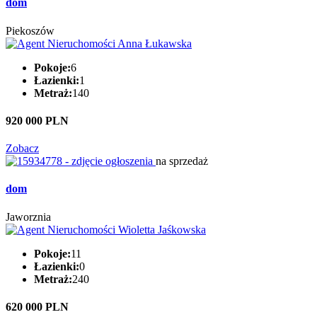
dom
Piekoszów
Pokoje:
6
Łazienki:
1
Metraż:
140
920 000 PLN
Zobacz
na sprzedaż
dom
Jaworznia
Pokoje:
11
Łazienki:
0
Metraż:
240
620 000 PLN