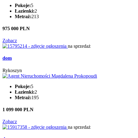
Pokoje:
5
Łazienki:
2
Metraż:
213
975 000 PLN
Zobacz
na sprzedaż
dom
Rykoszyn
Pokoje:
5
Łazienki:
2
Metraż:
195
1 099 000 PLN
Zobacz
na sprzedaż