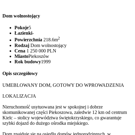
Dom wolnostojący
Pokoje
5
Łazienki
-
2
Powierzchnia
218.6m
Rodzaj
Dom wolnostojący
Cena
1 250 000 PLN
Miasto
Piekoszów
Rok budowy
1999
Opis szczegółowy
UMEBLOWANY DOM, GOTOWY DO WPROWADZENIA
LOKALIZACJA
Nieruchomość usytuowana jest w spokojnej i dobrze
skomunikowanej części Piekoszowa, zaledwie 12 km od centrum
Kielc – stolicy województwa świętokrzyskiego, co gwarantuje
szybki dojazd do dużego ośrodka miejskiego.
Dom znajduje się na osiedlu domów jednorodzinnych, w