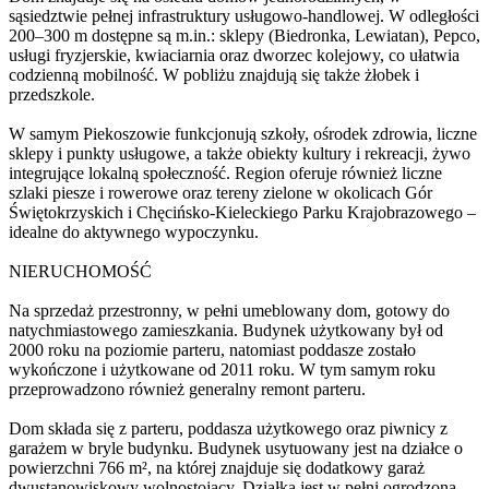
sąsiedztwie pełnej infrastruktury usługowo-handlowej. W odległości
200–300 m dostępne są m.in.: sklepy (Biedronka, Lewiatan), Pepco,
usługi fryzjerskie, kwiaciarnia oraz dworzec kolejowy, co ułatwia
codzienną mobilność. W pobliżu znajdują się także żłobek i
przedszkole.
W samym Piekoszowie funkcjonują szkoły, ośrodek zdrowia, liczne
sklepy i punkty usługowe, a także obiekty kultury i rekreacji, żywo
integrujące lokalną społeczność. Region oferuje również liczne
szlaki piesze i rowerowe oraz tereny zielone w okolicach Gór
Świętokrzyskich i Chęcińsko-Kieleckiego Parku Krajobrazowego –
idealne do aktywnego wypoczynku.
NIERUCHOMOŚĆ
Na sprzedaż przestronny, w pełni umeblowany dom, gotowy do
natychmiastowego zamieszkania. Budynek użytkowany był od
2000 roku na poziomie parteru, natomiast poddasze zostało
wykończone i użytkowane od 2011 roku. W tym samym roku
przeprowadzono również generalny remont parteru.
Dom składa się z parteru, poddasza użytkowego oraz piwnicy z
garażem w bryle budynku. Budynek usytuowany jest na działce o
powierzchni 766 m², na której znajduje się dodatkowy garaż
dwustanowiskowy wolnostojący. Działka jest w pełni ogrodzona,