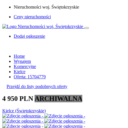
Nieruchomości woj. Świętokrzyskie
Ceny nieruchomości
Dodaj ogłoszenie
Home
Wynajem
Komercyjne
Kielce
Oferta: 15704779
Przejdź do listy podobnych oferty
4 950 PLN
ARCHIWALNA
Kielce (Świętokrzyskie)