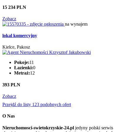
15 234 PLN
Zobacz
na wynajem
lokal komercyjny
Kielce, Pakosz
Pokoje:
11
Łazienki:
0
Metraż:
12
393 PLN
Zobacz
Przejdź do listy 123 podobnych ofert
O Nas
Nieruchomosci-swietokrzyskie-24.pl
jedyny polski serwis