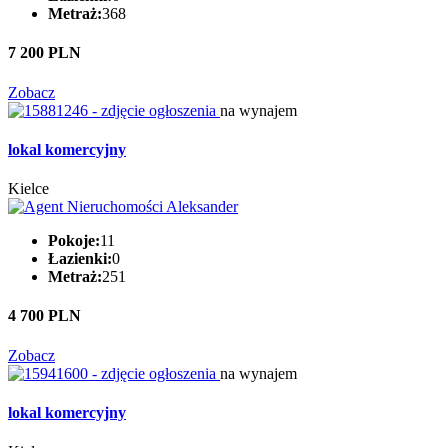
Metraż:
368
7 200 PLN
Zobacz
na wynajem
lokal komercyjny
Kielce
Pokoje:
11
Łazienki:
0
Metraż:
251
4 700 PLN
Zobacz
na wynajem
lokal komercyjny