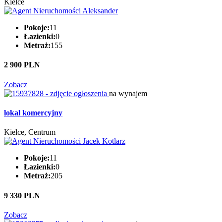
Kielce
Pokoje:
11
Łazienki:
0
Metraż:
155
2 900 PLN
Zobacz
na wynajem
lokal komercyjny
Kielce, Centrum
Pokoje:
11
Łazienki:
0
Metraż:
205
9 330 PLN
Zobacz