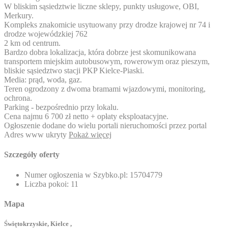
W bliskim sąsiedztwie liczne sklepy, punkty usługowe, OBI,
Merkury.
Kompleks znakomicie usytuowany przy drodze krajowej nr 74 i
drodze wojewódzkiej 762
2 km od centrum.
Bardzo dobra lokalizacja, która dobrze jest skomunikowana
transportem miejskim autobusowym, rowerowym oraz pieszym,
bliskie sąsiedztwo stacji PKP Kielce-Piaski.
Media: prąd, woda, gaz.
Teren ogrodzony z dwoma bramami wjazdowymi, monitoring,
ochrona.
Parking - bezpośrednio przy lokalu.
Cena najmu 6 700 zł netto + opłaty eksploatacyjne.
Ogłoszenie dodane do wielu portali nieruchomości przez portal
Adres www ukryty
Pokaż więcej
Szczegóły oferty
Numer ogłoszenia w Szybko.pl:
15704779
Liczba pokoi:
11
Mapa
Świętokrzyskie, Kielce ,