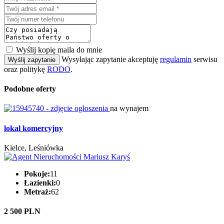
Wyślij kopię maila do mnie
Wysyłając zapytanie akceptuję
regulamin
serwisu
Wyślij zapytanie
oraz politykę
RODO
.
Podobne oferty
na wynajem
lokal komercyjny
Kielce, Leśniówka
Pokoje:
11
Łazienki:
0
Metraż:
62
2 500 PLN