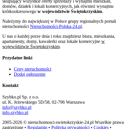
skupiający wszystkie oferty sprzedaży i wynajmu mieszkań,
domów, działek i lokali komercyjnych, jak również wynajmu
krótkookresowego
w województwie Świętokrzyskim
.
Należymy do największej w Polsce grupy regionalnych portali
nieruchomości
Nieruchomości-Polska-24.pl
.
U nas o każdej porze dnia i roku znajdziesz biura, mieszkania,
apartamenty, domy, kawalerki oraz lokale komercyjne
w
województwie Świętokrzyskim
.
Przydatne linki
Ceny nieruchomości
Dodaj ogłoszenie
Kontakt
Szybko.pl Sp. z o.o.
ul. K. Jeżewskiego 5D/58, 02-796 Warszawa
info@szybko.pl
info.szybko.pl
2005-2026 © nieruchomosci-swietokrzyskie-24.pl Wszelkie prawa
zastrzeżone •
Regulamin
•
Polityka prywatności
•
Cookies
•