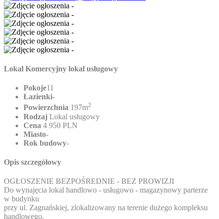
Lokal Komercyjny lokal usługowy
Pokoje
11
Łazienki
-
2
Powierzchnia
197m
Rodzaj
Lokal usługowy
Cena
4 950 PLN
Miasto
-
Rok budowy
-
Opis szczegółowy
OGŁOSZENIE BEZPOŚREDNIE - BEZ PROWIZJI
Do wynajęcia lokal handlowo - usługowo - magazynowy parterze
w budynku
przy ul. Zagnańskiej, zlokalizowany na terenie dużego kompleksu
handlowego.