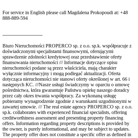
For service in English please call Magdalena Prokopoudi at: +48
888-889-594
--------------------------
Biuro Nieruchomości PROPERCO sp. z o.o. sp.k. współpracuje z
doświadczonymi specjalistami finansowymi, oferującymi
sprawdzenie zdolności kredytowej oraz przedstawienie oferty
finansowania nieruchomości /// Informacje dotyczące opisu
nieruchomości podane są przez właściciela, mają charakter
wyłącznie informacyjny i mogą podlegać aktualizacji. Oferta
dotycząca nieruchomości nie stanowi oferty określonej w art. 66 i
następnych KC. ///Nasze usługi świadczymy w oparciu o umowę
pośrednictwa, która gwarantuje Państwu opiekę naszego doradcy
przez cały okres trwania współpracy. Za wykonaną usługę
pobieramy wynagrodzenie zgodnie z warunkami uzgodnionymi w
zawartej umowie. /// The real estate agency PROPERCO sp. z o.o.
sp.k. collaborates with experienced financial specialists, offering
creditworthiness assessment and presenting property financing
offers. Information regarding property descriptions is provided by
the owner, is purely informational, and may be subject to updates.
The property offer does not constitute a specific offer as defined in