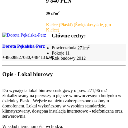
9 840 PLN
2
36 zł/m
Kielce (Piaski) (Świętokrzyskie, gm.
Kielce)
Główne cechy:
Dorota Pękalska-Perz
2
Powierzchnia
271m
Pokoje
11
+48608827080,+48413109071
Rok budowy
2012
Opis - Lokal biurowy
Do wynajęcia lokal biurowo-usługowy o pow. 271,96 m2
zlokalizowany na pierwszym piętrze w nowoczesnym budynku w
dzielnicy Piaski. Wejście na piętro zabezpieczone osobnym
domofonem. Lokal wykończony w wysokim standardzie,
klimatyzowany, dostępna instalacja internetowo - telefoniczna oraz
serwerownia.
W skład nieruchomości wchodzą: