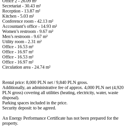
Office 2 - 26.09 m²
Secretariat - 30.43 m²
Reception - 13.87 m²
Kitchen - 5.03 m²
Conference room - 42.13 m²
Accountant’s office - 14.93 m²
Women’s restroom - 9.67 m²
Men’s restroom - 9.67 m²
Utility room - 2.31 m²
Office - 16.53 m²
Office - 16.97 m²
Office - 16.53 m²
Office - 16.97 m²
Circulation area - 24.74 m²
Rental price: 8,000 PLN net / 9,840 PLN gross.
Additionally, an administrative fee of approx. 4,000 PLN net (4,920
PLN gross) covering all utilities (heating, electricity, water, waste
disposal).
Parking spaces included in the price.
Security deposit: to be agreed.
An Energy Performance Certificate has not been prepared for the
property.