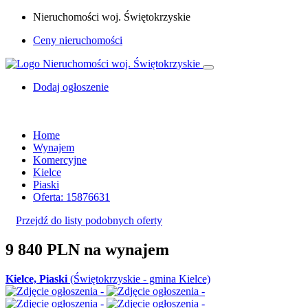
Nieruchomości woj. Świętokrzyskie
Ceny nieruchomości
Dodaj ogłoszenie
Home
Wynajem
Komercyjne
Kielce
Piaski
Oferta: 15876631
Przejdź do listy podobnych oferty
9 840 PLN
na wynajem
Kielce, Piaski
(Świętokrzyskie - gmina Kielce)