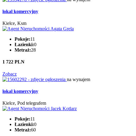
lokal komercyjny
Kielce, Ksm
Pokoje:
11
Łazienki:
0
Metraż:
28
1 722 PLN
Zobacz
na wynajem
lokal komercyjny
Kielce, Pod telegrafem
Pokoje:
11
Łazienki:
0
Metraż:
60