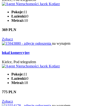
Pokoje:
11
Łazienki:
0
Metraż:
10
369 PLN
Zobacz
na wynajem
lokal komercyjny
Kielce, Pod telegrafem
Pokoje:
11
Łazienki:
0
Metraż:
18
775 PLN
Zobacz
na wynajem