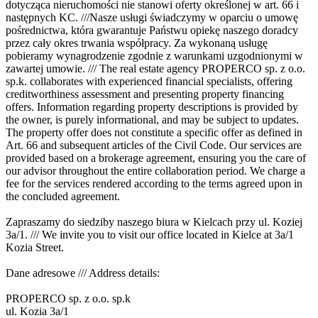
dotycząca nieruchomości nie stanowi oferty określonej w art. 66 i
następnych KC. ///Nasze usługi świadczymy w oparciu o umowę
pośrednictwa, która gwarantuje Państwu opiekę naszego doradcy
przez cały okres trwania współpracy. Za wykonaną usługę
pobieramy wynagrodzenie zgodnie z warunkami uzgodnionymi w
zawartej umowie. /// The real estate agency PROPERCO sp. z o.o.
sp.k. collaborates with experienced financial specialists, offering
creditworthiness assessment and presenting property financing
offers. Information regarding property descriptions is provided by
the owner, is purely informational, and may be subject to updates.
The property offer does not constitute a specific offer as defined in
Art. 66 and subsequent articles of the Civil Code. Our services are
provided based on a brokerage agreement, ensuring you the care of
our advisor throughout the entire collaboration period. We charge a
fee for the services rendered according to the terms agreed upon in
the concluded agreement.
Zapraszamy do siedziby naszego biura w Kielcach przy ul. Koziej
3a/1. /// We invite you to visit our office located in Kielce at 3a/1
Kozia Street.
Dane adresowe /// Address details:
PROPERCO sp. z o.o. sp.k
ul. Kozia 3a/1