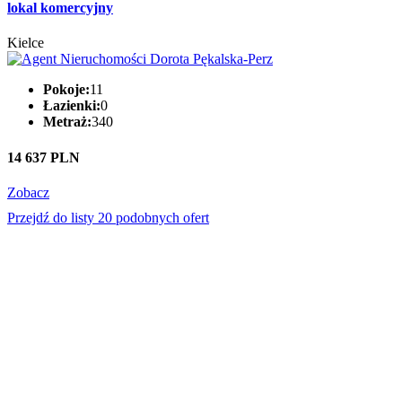
lokal komercyjny
Kielce
Pokoje:
11
Łazienki:
0
Metraż:
340
14 637 PLN
Zobacz
Przejdź do listy 20 podobnych ofert