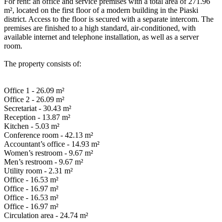
For rent: an office and service premises with a total area of 271.96
m², located on the first floor of a modern building in the Piaski
district. Access to the floor is secured with a separate intercom. The
premises are finished to a high standard, air-conditioned, with
available internet and telephone installation, as well as a server
room.
The property consists of:
Office 1 - 26.09 m²
Office 2 - 26.09 m²
Secretariat - 30.43 m²
Reception - 13.87 m²
Kitchen - 5.03 m²
Conference room - 42.13 m²
Accountant’s office - 14.93 m²
Women’s restroom - 9.67 m²
Men’s restroom - 9.67 m²
Utility room - 2.31 m²
Office - 16.53 m²
Office - 16.97 m²
Office - 16.53 m²
Office - 16.97 m²
Circulation area - 24.74 m²