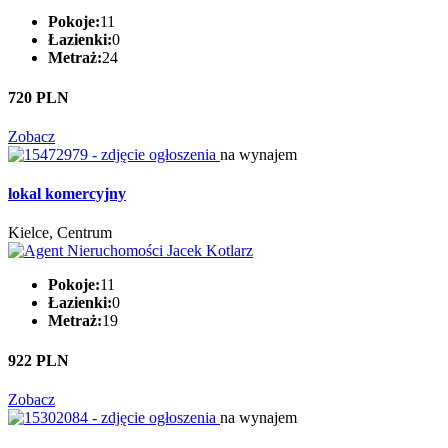
Pokoje:
11
Łazienki:
0
Metraż:
24
720 PLN
Zobacz
na wynajem
lokal komercyjny
Kielce, Centrum
Pokoje:
11
Łazienki:
0
Metraż:
19
922 PLN
Zobacz
na wynajem