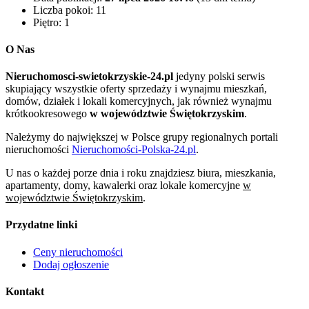
Liczba pokoi:
11
Piętro:
1
O Nas
Nieruchomosci-swietokrzyskie-24.pl
jedyny polski serwis
skupiający wszystkie oferty sprzedaży i wynajmu mieszkań,
domów, działek i lokali komercyjnych, jak również wynajmu
krótkookresowego
w województwie Świętokrzyskim
.
Należymy do największej w Polsce grupy regionalnych portali
nieruchomości
Nieruchomości-Polska-24.pl
.
U nas o każdej porze dnia i roku znajdziesz biura, mieszkania,
apartamenty, domy, kawalerki oraz lokale komercyjne
w
województwie Świętokrzyskim
.
Przydatne linki
Ceny nieruchomości
Dodaj ogłoszenie
Kontakt