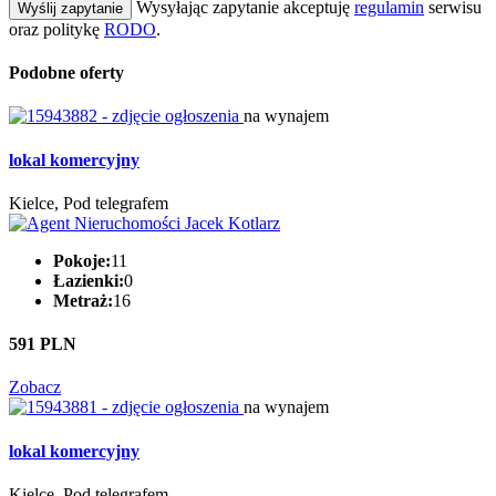
Wysyłając zapytanie akceptuję
regulamin
serwisu
Wyślij zapytanie
oraz politykę
RODO
.
Podobne oferty
na wynajem
lokal komercyjny
Kielce, Pod telegrafem
Pokoje:
11
Łazienki:
0
Metraż:
16
591 PLN
Zobacz
na wynajem
lokal komercyjny
Kielce, Pod telegrafem