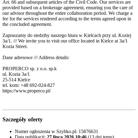
Art. 66 and subsequent articles of the Civil Code. Our services are
provided based on a brokerage agreement, ensuring you the care of
our advisor throughout the entire collaboration period. We charge a
fee for the services rendered according to the terms agreed upon in
the concluded agreement.
Zapraszamy do siedziby naszego biura w Kielcach przy ul. Koziej
3a/1. /// We invite you to visit our office located in Kielce at 3a/1
Kozia Street.
Dane adresowe /// Address details:
PROPERCO sp. z o.o. sp.k
ul. Kozia 3a/1
25-514 Kielce
tel. kom: +48 692-024-827
https://www.properco.pl/
Szczegóły oferty
Numer ogłoszenia w Szybko.pl:
15876631
Data publikacji:
27 lipca 2026 10:46
(13 dni temu)