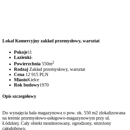
Lokal Komercyjny zakład przemysłowy, warsztat
Pokoje
11
Łazienki
-
2
Powierzchnia
550m
Rodzaj
Zakład przemysłowy, warsztat
Cena
12 915 PLN
Miasto
Kielce
Rok budowy
1970
Opis szczegółowy
Do wynajęcia hala magazynowa o pow. ok. 550 m2 zlokalizowana
na terenie przemysłowo-usługowo-magazynowym przy ul.
Łódzkiej. Cały obiekt monitorowany, ogrodzony, strzeżony
całodobowo.