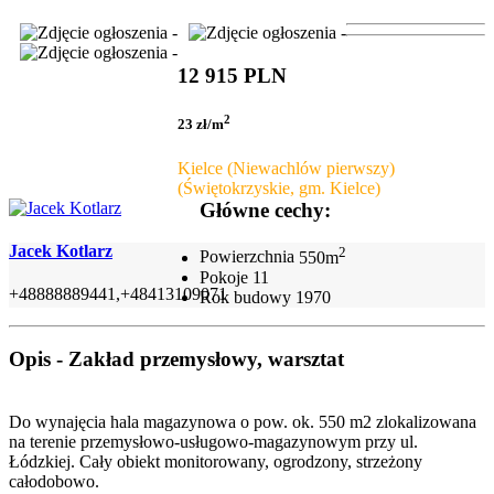
12 915 PLN
2
23 zł/m
Kielce (Niewachlów pierwszy)
(Świętokrzyskie, gm. Kielce)
Główne cechy:
Jacek Kotlarz
2
Powierzchnia
550m
Pokoje
11
+48888889441,+48413109071
Rok budowy
1970
Opis - Zakład przemysłowy, warsztat
Do wynajęcia hala magazynowa o pow. ok. 550 m2 zlokalizowana
na terenie przemysłowo-usługowo-magazynowym przy ul.
Łódzkiej. Cały obiekt monitorowany, ogrodzony, strzeżony
całodobowo.