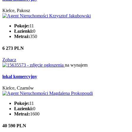
Kielce, Pakosz
Pokoje:
11
Łazienki:
0
Metraż:
350
6 273 PLN
Zobacz
na wynajem
lokal komercyjny
Kielce, Czarnów
Pokoje:
11
Łazienki:
0
Metraż:
1600
40 590 PLN