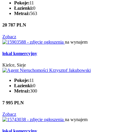
Pokoje:
11
Łazienki:
0
Metraż:
563
20 787 PLN
Zobacz
na wynajem
lokal komercyjny
Kielce, Sieje
Pokoje:
11
Łazienki:
0
Metraż:
300
7 995 PLN
Zobacz
na wynajem
lokal komercyjny