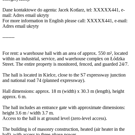
Dane kontaktowe do agenta: Jacek Kotlarz, tel:
XXXXX441
, e-
mail:
Adres email ukryty
For more information in English please call:
XXXXX441
, e-mail:
Adres email ukryty
--------
For rent: a warehouse hall with an area of approx. 550 m², located
within an industrial, service, and warehouse complex on Łódzka
Street. The entire property is monitored, fenced, and guarded 24/7.
The hall is located in Kielce, close to the S7 expressway junction
and national road 74 (planned expressway).
Hall dimensions: approx. 18 m (width) x 30.3 m (length), height
approx. 6 m.
The hall includes an entrance gate with approximate dimensions:
height 3.6 m / width 3.7 m.
Access to the hall is at ground level (zero-level access).
The building is of masonry construction, heated (air heater in the
hall), with access to three-phase power.