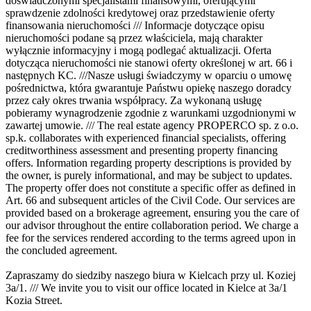
doświadczonymi specjalistami finansowymi, oferującymi
sprawdzenie zdolności kredytowej oraz przedstawienie oferty
finansowania nieruchomości /// Informacje dotyczące opisu
nieruchomości podane są przez właściciela, mają charakter
wyłącznie informacyjny i mogą podlegać aktualizacji. Oferta
dotycząca nieruchomości nie stanowi oferty określonej w art. 66 i
następnych KC. ///Nasze usługi świadczymy w oparciu o umowę
pośrednictwa, która gwarantuje Państwu opiekę naszego doradcy
przez cały okres trwania współpracy. Za wykonaną usługę
pobieramy wynagrodzenie zgodnie z warunkami uzgodnionymi w
zawartej umowie. /// The real estate agency PROPERCO sp. z o.o.
sp.k. collaborates with experienced financial specialists, offering
creditworthiness assessment and presenting property financing
offers. Information regarding property descriptions is provided by
the owner, is purely informational, and may be subject to updates.
The property offer does not constitute a specific offer as defined in
Art. 66 and subsequent articles of the Civil Code. Our services are
provided based on a brokerage agreement, ensuring you the care of
our advisor throughout the entire collaboration period. We charge a
fee for the services rendered according to the terms agreed upon in
the concluded agreement.
Zapraszamy do siedziby naszego biura w Kielcach przy ul. Koziej
3a/1. /// We invite you to visit our office located in Kielce at 3a/1
Kozia Street.