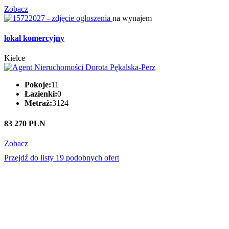
Zobacz
na wynajem
lokal komercyjny
Kielce
Pokoje:
11
Łazienki:
0
Metraż:
3124
83 270 PLN
Zobacz
Przejdź do listy 19 podobnych ofert