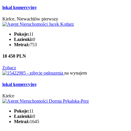
lokal komercyjny
Kielce, Niewachlów pierwszy
Pokoje:
11
Łazienki:
0
Metraż:
753
18 450 PLN
Zobacz
na wynajem
lokal komercyjny
Kielce
Pokoje:
11
Łazienki:
0
Metraż:
1645