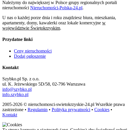
Należymy do największej w Polsce grupy regionalnych portali
nieruchomości
Nieruchomości-Polska-24.pl
.
U nas o każdej porze dnia i roku znajdziesz biura, mieszkania,
apartamenty, domy, kawalerki oraz lokale komercyjne
w
województwie Świętokrzyskim
.
Przydatne linki
Ceny nieruchomości
Dodaj ogłoszenie
Kontakt
Szybko.pl Sp. z o.o.
ul. K. Jeżewskiego 5D/58, 02-796 Warszawa
info@szybko.pl
info.szybko.pl
2005-2026 © nieruchomosci-swietokrzyskie-24.pl Wszelkie prawa
zastrzeżone •
Regulamin
•
Polityka prywatności
•
Cookies
•
Kontakt
Ta strona korzysta z ciasteczek (ang. Cookies) aby świadczyć usługi