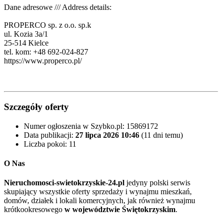
Dane adresowe /// Address details:
PROPERCO sp. z o.o. sp.k
ul. Kozia 3a/1
25-514 Kielce
tel. kom: +48 692-024-827
https://www.properco.pl/
Szczegóły oferty
Numer ogłoszenia w Szybko.pl:
15869172
Data publikacji:
27 lipca 2026 10:46
(11 dni temu)
Liczba pokoi:
11
O Nas
Nieruchomosci-swietokrzyskie-24.pl
jedyny polski serwis
skupiający wszystkie oferty sprzedaży i wynajmu mieszkań,
domów, działek i lokali komercyjnych, jak również wynajmu
krótkookresowego
w województwie Świętokrzyskim
.