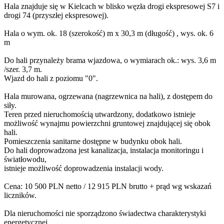
Hala znajduje się w Kielcach w blisko węzła drogi ekspresowej S7 i
drogi 74 (przyszłej ekspresowej).
Hala o wym. ok. 18 (szerokość) m x 30,3 m (długość) , wys. ok. 6
m
Do hali przynależy brama wjazdowa, o wymiarach ok.: wys. 3,6 m
/szer. 3,7 m.
Wjazd do hali z poziomu "0".
Hala murowana, ogrzewana (nagrzewnica na hali), z dostępem do
siły.
Teren przed nieruchomością utwardzony, dodatkowo istnieje
możliwość wynajmu powierzchni gruntowej znajdującej się obok
hali.
Pomieszczenia sanitarne dostępne w budynku obok hali.
Do hali doprowadzona jest kanalizacja, instalacja monitoringu i
światłowodu,
istnieje możliwość doprowadzenia instalacji wody.
Cena: 10 500 PLN netto / 12 915 PLN brutto + prąd wg wskazań
liczników.
Dla nieruchomości nie sporządzono świadectwa charakterystyki
energetycznej.