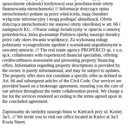
sprawdzenie zdolności kredytowej oraz przedstawienie oferty
finansowania nieruchomości /// Informacje dotyczące opisu
nieruchomości podane są przez właściciela, mają charakter
wyłącznie informacyjny i mogą podlegać aktualizacji. Oferta
dotycząca nieruchomości nie stanowi oferty określonej w art. 66 i
następnych KC. ///Nasze usługi świadczymy w oparciu o umowę
pośrednictwa, która gwarantuje Państwu opiekę naszego doradcy
przez cały okres trwania współpracy. Za wykonaną usługę
pobieramy wynagrodzenie zgodnie z warunkami uzgodnionymi w
zawartej umowie. /// The real estate agency PROPERCO sp. z o.o.
sp.k. collaborates with experienced financial specialists, offering
creditworthiness assessment and presenting property financing
offers. Information regarding property descriptions is provided by
the owner, is purely informational, and may be subject to updates.
The property offer does not constitute a specific offer as defined in
Art. 66 and subsequent articles of the Civil Code. Our services are
provided based on a brokerage agreement, ensuring you the care of
our advisor throughout the entire collaboration period. We charge a
fee for the services rendered according to the terms agreed upon in
the concluded agreement.
Zapraszamy do siedziby naszego biura w Kielcach przy ul. Koziej
3a/1. /// We invite you to visit our office located in Kielce at 3a/1
Kozia Street.