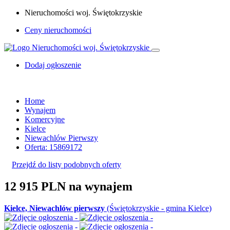
Nieruchomości woj. Świętokrzyskie
Ceny nieruchomości
Dodaj ogłoszenie
Home
Wynajem
Komercyjne
Kielce
Niewachlów Pierwszy
Oferta: 15869172
Przejdź do listy podobnych oferty
12 915 PLN
na wynajem
Kielce, Niewachlów pierwszy
(Świętokrzyskie - gmina Kielce)