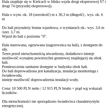
Hala znajduje się w Kielcach w blisko węzła drogi ekspresowej S7 i
drogi 74 (przyszłej ekspresowej).
Hala o wym. ok. 18 (szerokość) m x 30,3 m (długość) , wys. ok. 6
m
Do hali przynależy brama wjazdowa, o wymiarach ok.: wys. 3,6 m
/szer. 3,7 m.
Wjazd do hali z poziomu "0".
Hala murowana, ogrzewana (nagrzewnica na hali), z dostępem do
siły.
Teren przed nieruchomością utwardzony, dodatkowo istnieje
możliwość wynajmu powierzchni gruntowej znajdującej się obok
hali.
Pomieszczenia sanitarne dostępne w budynku obok hali.
Do hali doprowadzona jest kanalizacja, instalacja monitoringu i
światłowodu,
istnieje możliwość doprowadzenia instalacji wody.
Cena: 10 500 PLN netto / 12 915 PLN brutto + prąd wg wskazań
liczników.
Dla nieruchomości nie sporządzono świadectwa charakterystyki
energetycznej.