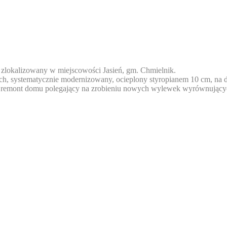
zlokalizowany w miejscowości Jasień, gm. Chmielnik.
, systematycznie modernizowany, ocieplony styropianem 10 cm, na d
emont domu polegający na zrobieniu nowych wylewek wyrównujących