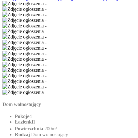
Dom wolnostojący
Pokoje
4
Łazienki
1
2
Powierzchnia
200m
Rodzaj
Dom wolnostojący