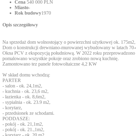
Cena
540 000 PLN
Miasto
-
Rok budowy
1970
Opis szczegółowy
Na sprzedaż dom wolnostojący o powierzchni użytkowej ok. 175m2, 
Dom o konstrukcji drewniano-murowanej wybudowany w latach 70-ch
Okna PCV z ekspozycją południową. W 2022 roku przeprowadzono r
pomalowano wszystkie pokoje oraz zrobiono nową kuchnię.
Zamontowano tez panele fotowoltaiczne 4,2 KW
W skład domu wchodzą:
PARTER
- salon - ok. 24,1m2,
- kuchnia - ok. 23,6 m2,
- łazienka - ok. 8,6m2,
- sypialnia - ok. 23.9 m2,
- korytarz,
- przedsionek ze schodami.
PODDASZE:
- pokój - ok. 21,1m2,
- pokój - ok. 21.,1m2,
- korytarz - ok. 20 m2,