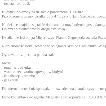
- toaleta - ok. 5m2.
Budynek położony na działce o powierzchni 1500 m2.
Przybliżone wymiary działki: 30 x 47 x 29 x 57[m]. Szerokość frontu
Na działce znajduje się także dom stodoła oraz budynek gospodarc
Dojazd do nieruchomości drogą asfaltową.
Działka nie jest objęta Miejscowym Planem Zagospodarowania Przes
Nieruchomość zlokalizowana w odległości 5km od Chmielnika. W są
Ogrzewanie z pieca na paliwa stałe.
Media:
- prąd - w budynku
- woda z sieci wodociągowej - w budynku
- kanalizacja - szambo,
- gaz -brak.
Dla nieruchomości nie sporządzono świadectwa charakterystyki energ
Dane kontaktowe do agenta: Magdalena Prokopoudi Tel:
XXXXX59
--------