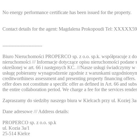
No energy performance certificate has been issued for the property.
Contact details for the agent: Magdalena Prokopoudi Tel:
XXXXX59
--------------------------
Biuro Nieruchomości PROPERCO sp. z o.o. sp.k. współpracuje z dośw
nieruchomości /// Informacje dotyczące opisu nieruchomości podane są
określonej w art. 66 i następnych KC. ///Nasze usługi świadczymy 
usługę pobieramy wynagrodzenie zgodnie z warunkami uzgodnionymi w 
creditworthiness assessment and presenting property financing offers.
offer does not constitute a specific offer as defined in Art. 66 and s
the entire collaboration period. We charge a fee for the services rend
Zapraszamy do siedziby naszego biura w Kielcach przy ul. Koziej 3a/1. 
Dane adresowe /// Address details:
PROPERCO sp. z o.o. sp.k
ul. Kozia 3a/1
25-514 Kielce