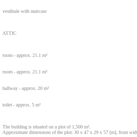
vestibule with staircase
ATTIC
room - approx. 21.1 m²
room - approx. 21.1 m²
hallway - approx. 20 m²
toilet - approx. 5 m²
The building is situated on a plot of 1,500 m².
Approximate dimensions of the plot: 30 x 47 x 29 x 57 [m], front wid