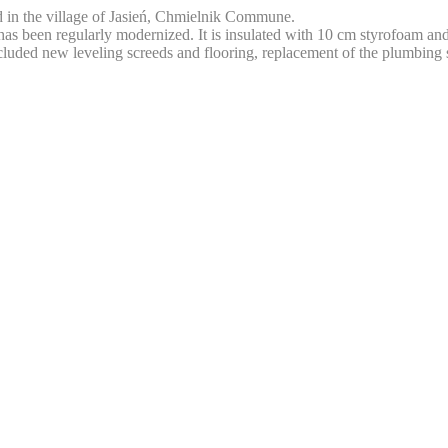
ed in the village of Jasień, Chmielnik Commune.
as been regularly modernized. It is insulated with 10 cm styrofoam and
ed new leveling screeds and flooring, replacement of the plumbing sys