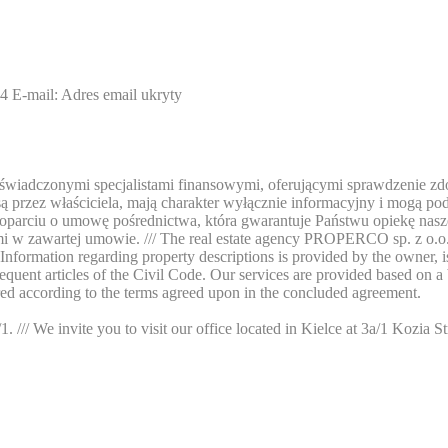
4
E-mail:
Adres email ukryty
iadczonymi specjalistami finansowymi, oferującymi sprawdzenie zdol
 przez właściciela, mają charakter wyłącznie informacyjny i mogą podl
w oparciu o umowę pośrednictwa, która gwarantuje Państwu opiekę nas
zawartej umowie. /// The real estate agency PROPERCO sp. z o.o. sp.k
 Information regarding property descriptions is provided by the owner, 
ubsequent articles of the Civil Code. Our services are provided based on
ered according to the terms agreed upon in the concluded agreement.
/// We invite you to visit our office located in Kielce at 3a/1 Kozia St