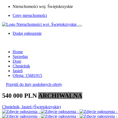
Nieruchomości woj. Świętokrzyskie
Ceny nieruchomości
Dodaj ogłoszenie
Home
Sprzedaz
Dom
Chmielnik
Jasień
Oferta: 15681915
Przejdź do listy podobnych oferty
540 000 PLN
ARCHIWALNA
Chmielnik, Jasień (Świętokrzyskie)