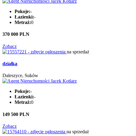
Pokoje:
-
Łazienki:
-
Metraż:
0
370 000 PLN
Zobacz
na sprzedaż
działka
Daleszyce, Suków
Pokoje:
-
Łazienki:
-
Metraż:
0
149 500 PLN
Zobacz
na sprzedaż