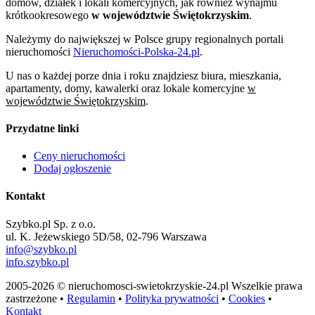
domów, działek i lokali komercyjnych, jak również wynajmu
krótkookresowego
w województwie Świętokrzyskim
.
Należymy do największej w Polsce grupy regionalnych portali
nieruchomości
Nieruchomości-Polska-24.pl
.
U nas o każdej porze dnia i roku znajdziesz biura, mieszkania,
apartamenty, domy, kawalerki oraz lokale komercyjne
w
województwie Świętokrzyskim
.
Przydatne linki
Ceny nieruchomości
Dodaj ogłoszenie
Kontakt
Szybko.pl Sp. z o.o.
ul. K. Jeżewskiego 5D/58, 02-796 Warszawa
info@szybko.pl
info.szybko.pl
2005-2026 © nieruchomosci-swietokrzyskie-24.pl Wszelkie prawa
zastrzeżone •
Regulamin
•
Polityka prywatności
•
Cookies
•
Kontakt