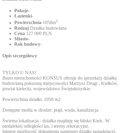
Pokoje
-
Łazienki
-
2
Powierzchnia
1058m
Rodzaj
Działka budowlana
Cena
127 000 PLN
Miasto
-
Rok budowy
-
Opis szczegółowy
TYLKO U NAS!
Biuro nieruchomości KONSUS oferuje do sprzedaży działkę
budowlaną połozoną miejscowości Marzysz Drugi , Kiełków,
powiat kielecki, województwo Świętokrzyskie.
Powierzchnia działki: 1058 m2
Dostępne media w drodze: prąd, woda, kanalizacja.
Świetna lokalizacja - działka znajduję się blisko Kielc. W
niedalekiej odległości las, i tereny rekreacyjne.
Istnieje możliwość dokupienia następnej działki sąsiadującej.