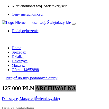
Nieruchomości woj. Świętokrzyskie
Ceny nieruchomości
Dodaj ogłoszenie
Home
Sprzedaz
Dzialka
Daleszyce
Marzysz
Oferta: 14652898
Przejdź do listy podobnych oferty
127 000 PLN
ARCHIWALNA
Daleszyce, Marzysz (Świętokrzyskie)
Działka budowlana