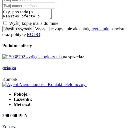
Wyślij kopię maila do mnie
Wysyłając zapytanie akceptuję
regulamin
serwisu
Wyślij zapytanie
oraz politykę
RODO
.
Podobne oferty
na sprzedaż
działka
Komórki
Pokoje:
-
Łazienki:
-
Metraż:
0
290 000 PLN
Zobacz