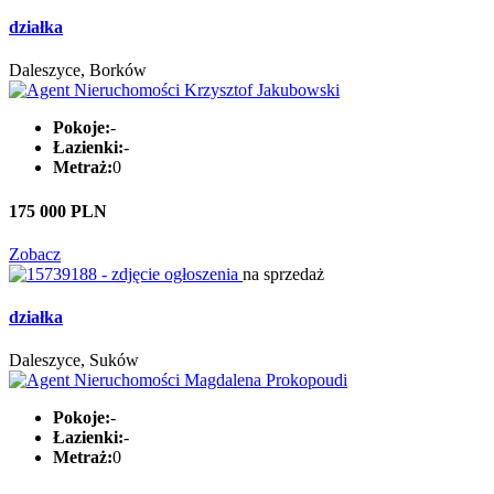
działka
Daleszyce, Borków
Pokoje:
-
Łazienki:
-
Metraż:
0
175 000 PLN
Zobacz
na sprzedaż
działka
Daleszyce, Suków
Pokoje:
-
Łazienki:
-
Metraż:
0