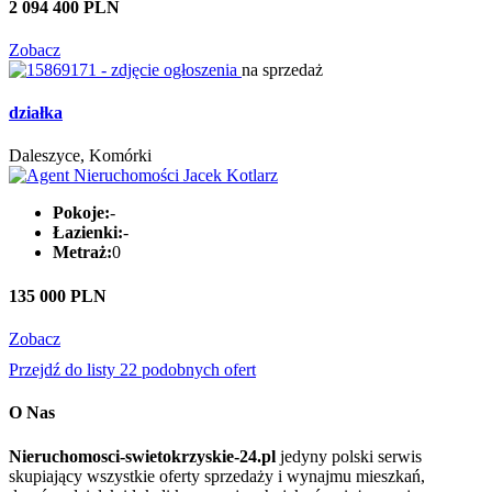
2 094 400 PLN
Zobacz
na sprzedaż
działka
Daleszyce, Komórki
Pokoje:
-
Łazienki:
-
Metraż:
0
135 000 PLN
Zobacz
Przejdź do listy 22 podobnych ofert
O Nas
Nieruchomosci-swietokrzyskie-24.pl
jedyny polski serwis
skupiający wszystkie oferty sprzedaży i wynajmu mieszkań,