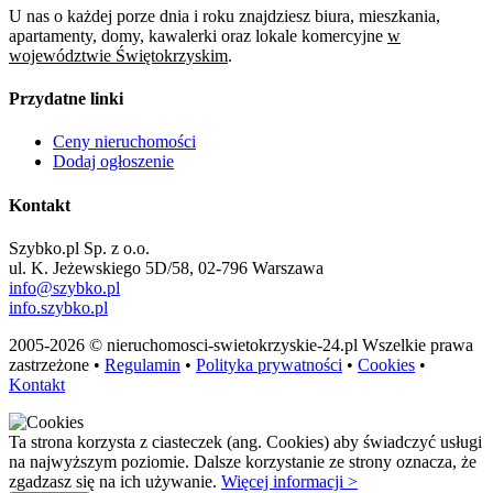
U nas o każdej porze dnia i roku znajdziesz biura, mieszkania,
apartamenty, domy, kawalerki oraz lokale komercyjne
w
województwie Świętokrzyskim
.
Przydatne linki
Ceny nieruchomości
Dodaj ogłoszenie
Kontakt
Szybko.pl Sp. z o.o.
ul. K. Jeżewskiego 5D/58, 02-796 Warszawa
info@szybko.pl
info.szybko.pl
2005-2026 © nieruchomosci-swietokrzyskie-24.pl Wszelkie prawa
zastrzeżone •
Regulamin
•
Polityka prywatności
•
Cookies
•
Kontakt
Ta strona korzysta z ciasteczek (ang. Cookies) aby świadczyć usługi
na najwyższym poziomie. Dalsze korzystanie ze strony oznacza, że
zgadzasz się na ich używanie.
Więcej informacji >