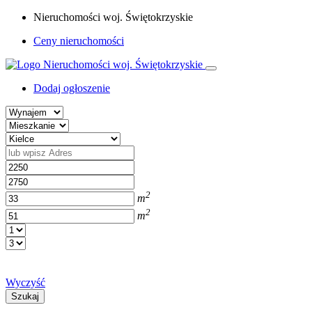
Nieruchomości woj. Świętokrzyskie
Ceny nieruchomości
Dodaj ogłoszenie
2
m
2
m
Wyczyść
Szukaj