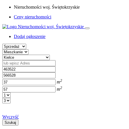
Nieruchomości woj. Świętokrzyskie
Ceny nieruchomości
Dodaj ogłoszenie
2
m
2
m
Wyczyść
Szukaj