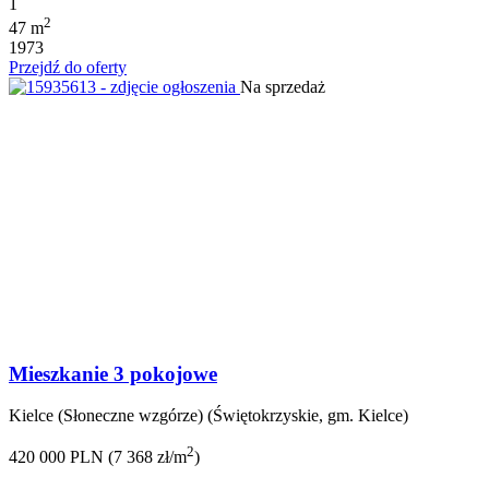
1
2
47 m
1973
Przejdź do oferty
Na sprzedaż
Mieszkanie 3 pokojowe
Kielce (Słoneczne wzgórze) (Świętokrzyskie, gm. Kielce)
2
420 000 PLN (7 368 zł/m
)