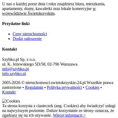
U nas o każdej porze dnia i roku znajdziesz biura, mieszkania,
apartamenty, domy, kawalerki oraz lokale komercyjne
w
województwie Świętokrzyskim
.
Przydatne linki
Ceny nieruchomości
Dodaj ogłoszenie
Kontakt
Szybko.pl Sp. z o.o.
ul. K. Jeżewskiego 5D/58, 02-796 Warszawa
info@szybko.pl
info.szybko.pl
2005-2026 © nieruchomosci-swietokrzyskie-24.pl Wszelkie prawa
zastrzeżone •
Regulamin
•
Polityka prywatności
•
Cookies
•
Kontakt
Ta strona korzysta z ciasteczek (ang. Cookies) aby świadczyć usługi
na najwyższym poziomie. Dalsze korzystanie ze strony oznacza, że
zgadzasz się na ich używanie.
Więcej informacji >