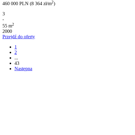
2
460 000 PLN (8 364 zł/m
)
3
-
2
55 m
2000
Przejdź do oferty
1
2
...
43
Następna